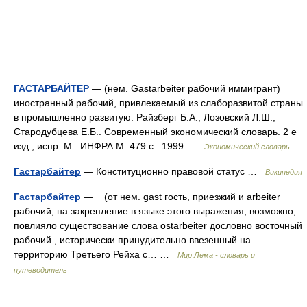
ГАСТАРБАЙТЕР
— (нем. Gastarbeiter рабочий иммигрант)
иностранный рабочий, привлекаемый из слаборазвитой страны
в промышленно развитую. Райзберг Б.А., Лозовский Л.Ш.,
Стародубцева Е.Б.. Современный экономический словарь. 2 е
изд., испр. М.: ИНФРА М. 479 с.. 1999 …
Экономический словарь
Гастарбайтер
— Конституционно правовой статус …
Википедия
Гастарбайтер
— (от нем. gast гость, приезжий и arbeiter
рабочий; на закрепление в языке этого выражения, возможно,
повлияло существование слова ostarbeiter дословно восточный
рабочий , исторически принудительно ввезенный на
территорию Третьего Рейха с… …
Мир Лема - словарь и
путеводитель