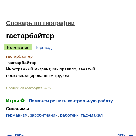
Словарь по географии
гастарбайтер
Толкование
Перевод
гастарбайтер
гастарбайтер
Иностранный мигрант, как правило, занятый
неквалифицированным трудом.
Словарь по географии
.
2015
.
Игры ⚽
Поможем решить контрольную работу
Синонимы
:
германизм
,
заробитчанин
,
работник
,
таджмахал
гарь
гать